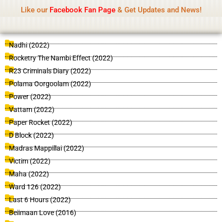
Name Of Quality
Tamilprint 2026
Skip
Like our
Facebook Fan Page
& Get Updates and News!
Policy:
Contributors are provided with paid
to
authorship, while content monitoring is not done
Got it!
content
daily. The owner does not promote or endorse
casino, gambling, betting, or CBD.
P
P
P
P
P
P
P
P
P
P
P
P
P
P
P
P
P
P
P
P
P
P
Nadhi (2022)
a
a
a
a
a
a
a
a
a
a
a
a
a
a
a
a
a
a
a
a
a
a
Rocketry The Nambi Effect (2022)
g
g
g
g
g
g
g
g
g
g
g
g
g
g
g
g
g
g
g
g
g
g
R23 Criminals Diary (2022)
e
e
e
e
e
e
e
e
e
e
e
e
e
e
e
e
e
e
e
e
e
e
Polama Oorgoolam (2022)
Power (2022)
Vattam (2022)
Paper Rocket (2022)
D Block (2022)
Madras Mappillai (2022)
Victim (2022)
Maha (2022)
Ward 126 (2022)
Last 6 Hours (2022)
Beiimaan Love (2016)