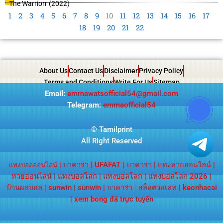
The Warriorr (2022)
1
2
3
4
5
6
7
8
9
10
11
12
13
14
15
16
17
18
19
20
21
22
About Us
Contact Us
Disclaimer
Privacy Policy
Terms and Conditions
Write For Us
Sitemap
Email:
emmawatsofficial54@gmail.com
Telegram:
emmaofficial54
©
Tamilprint
All Right Reserved
|
บาคาร่า
|
UFAFAT
|
บาคาร่า
|
แทงหวยออนไลน์
|
แทงบอลออนไลน์
หวยออนไลน์
|
แทงบอลโลก
|
แทงบอลโลก
|
แทงบอลโลก 2026
|
บ้านผลบอล
|
sunwin
|
sunwin
|
บาคาร่า
|
สล็อตวอเลท
|
keonhacai
|
xem bong đá trực tuyến