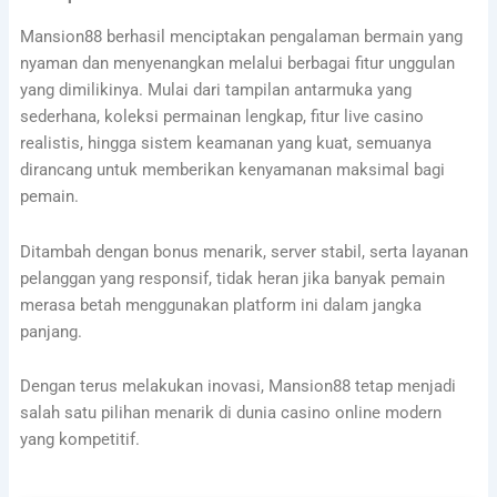
Mansion88 berhasil menciptakan pengalaman bermain yang
nyaman dan menyenangkan melalui berbagai fitur unggulan
yang dimilikinya. Mulai dari tampilan antarmuka yang
sederhana, koleksi permainan lengkap, fitur live casino
realistis, hingga sistem keamanan yang kuat, semuanya
dirancang untuk memberikan kenyamanan maksimal bagi
pemain.
Ditambah dengan bonus menarik, server stabil, serta layanan
pelanggan yang responsif, tidak heran jika banyak pemain
merasa betah menggunakan platform ini dalam jangka
panjang.
Dengan terus melakukan inovasi, Mansion88 tetap menjadi
salah satu pilihan menarik di dunia casino online modern
yang kompetitif.