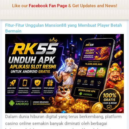
Name Of Quality
Tamilprint 2026
Skip
Like our
Facebook Fan Page
& Get Updates and News!
Policy:
Contributors are provided with paid
to
authorship, while content monitoring is not done
Got it!
content
daily. The owner does not promote or endorse
casino, gambling, betting, or CBD.
Fitur-Fitur Unggulan Mansion88 yang Membuat Player Betah
Bermain
Dalam dunia hiburan digital yang terus berkembang, platform
casino online semakin banyak diminati oleh berbagai