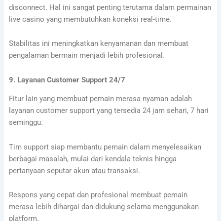
disconnect. Hal ini sangat penting terutama dalam permainan
live casino yang membutuhkan koneksi real-time.
Stabilitas ini meningkatkan kenyamanan dan membuat
pengalaman bermain menjadi lebih profesional.
9. Layanan Customer Support 24/7
Fitur lain yang membuat pemain merasa nyaman adalah
layanan customer support yang tersedia 24 jam sehari, 7 hari
seminggu.
Tim support siap membantu pemain dalam menyelesaikan
berbagai masalah, mulai dari kendala teknis hingga
pertanyaan seputar akun atau transaksi.
Respons yang cepat dan profesional membuat pemain
merasa lebih dihargai dan didukung selama menggunakan
platform.