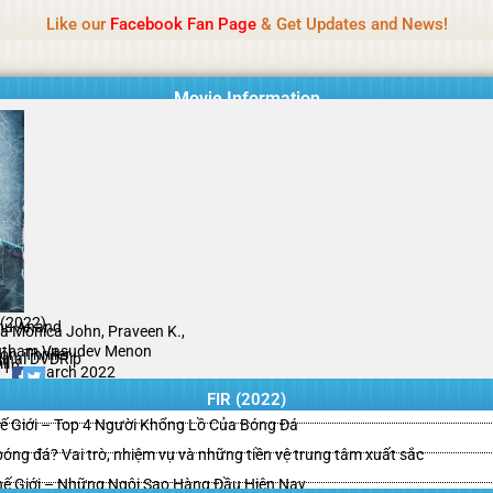
Name Of Quality
Tamilprint 2026
Like our
Facebook Fan Page
& Get Updates and News!
while content monitoring is not done daily. The owner does not promote
Movie Information
 (2022)
u Anand
a Monica John, Praveen K.,
tham Vasudev Menon
on, Thriller
ginal DVDRip
il
/10
12 March 2022
FIR (2022)
ế Giới – Top 4 Người Khổng Lồ Của Bóng Đá
g bóng đá? Vai trò, nhiệm vụ và những tiền vệ trung tâm xuất sắc
hế Giới – Những Ngôi Sao Hàng Đầu Hiện Nay