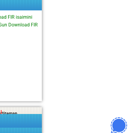
ad FIR isaimini
lGun Download FIR
s
Sitemap