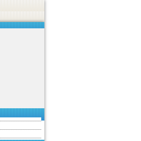
 or endorse casino, gambling, betting, or CBD.
Got it!