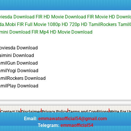
oviesda Download FIR HD Movie Download FIR Movie HD Downlo
a.Mobi FIR Full Movie 1080p HD 720p HD TamilRockers Tami
aimini Download FIR Mp4 HD Movie Download
oviesda Download
saimini Download
amilGun Download
amilYogi Download
amilRockers Download
amilPlay Download
Contact Us
Disclaimer
Privacy Policy
Terms and Conditions
Write For U
Email:
emmawatsofficial54@gmail.com
Telegram:
emmaofficial54