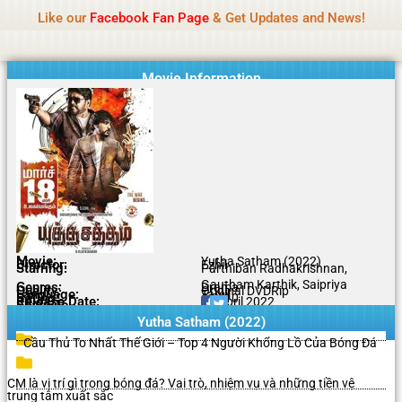
Name Of Quality
Tamilprint 2026
Skip
Like our
Facebook Fan Page
& Get Updates and News!
Policy:
Contributors are provided with paid
to
authorship, while content monitoring is not done
Got it!
content
daily. The owner does not promote or endorse
casino, gambling, betting, or CBD.
Movie Information
Movie:
Yutha Satham (2022)
Director:
Ezhil
Starring:
Parthiban Radhakrishnan,
Gautham Karthik, Saipriya
Genres:
Drama
Quality:
Original DVDRip
Language:
Tamil
Rating:
6.8/10
Release Date:
01 April 2022
Share To:
Yutha Satham (2022)
Cầu Thủ To Nhất Thế Giới – Top 4 Người Khổng Lồ Của Bóng Đá
CM là vị trí gì trong bóng đá? Vai trò, nhiệm vụ và những tiền vệ
trung tâm xuất sắc