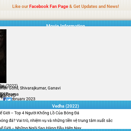
Name Of Quality
Tamilprint 2026
Like our
Facebook Fan Page
& Get Updates and News!
while content monitoring is not done daily. The owner does not promote
Movie Information
ha (2022)
sha
bhav Gohil, Shivarajkumar, Ganavi
xman
ion, Drama
ginal DVD
il
/10
10 February 2023
Vedha (2022)
ế Giới – Top 4 Người Khổng Lồ Của Bóng Đá
g bóng đá? Vai trò, nhiệm vụ và những tiền vệ trung tâm xuất sắc
hế Giới – Những Ngôi Sao Hàng Đầu Hiện Nay