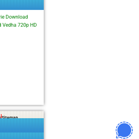
vie Download
ad Vedha 720p HD
s
Sitemap