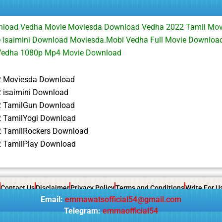
load Vedha Movie Moviesda Download Vedha 2022 Tamil Mo
 isaimini Download Moviesda.Mobi Vedha Full Movie Downlo
Vedha 1080p Mp4 Movie Download
2 Moviesda Download
 isaimini Download
2 TamilGun Download
 TamilYogi Download
 TamilRockers Download
 TamilPlay Download
Contact Us
Disclaimer
Privacy Policy
Terms and Conditions
Write For U
Email:
emmawatsofficial54@gmail.com
Telegram:
emmaofficial54