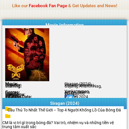
Name Of Quality
Tamilprint 2026
Skip
Like our
Facebook Fan Page
& Get Updates and News!
Policy:
Contributors are provided with paid
to
authorship, while content monitoring is not done
Got it!
content
daily. The owner does not promote or endorse
casino, gambling, betting, or CBD.
Movie Information
Movie:
Siragan (2024)
Director:
Venkateshwaraj
Starring:
Gajaraj, Ananth Nag,
Venkatraman
Genres:
Action, Drama
Quality:
HQ PreDVD
Language:
Tamil
Rating:
6.6/10
Release Date:
21 April 2024
Share To:
Siragan (2024)
Cầu Thủ To Nhất Thế Giới – Top 4 Người Khổng Lồ Của Bóng Đá
CM là vị trí gì trong bóng đá? Vai trò, nhiệm vụ và những tiền vệ
trung tâm xuất sắc