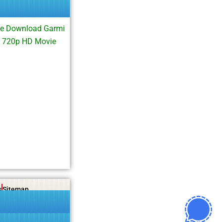
ie Download Garmi
i 720p HD Movie
s
Sitemap