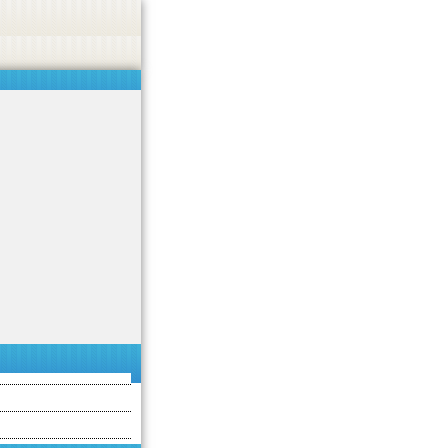
 or endorse casino, gambling, betting, or CBD.
Got it!