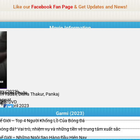
Name Of Quality
Tamilprint 2026
Like our
Facebook Fan Page
& Get Updates and News!
while content monitoring is not done daily. The owner does not promote
Movie Information
mi (2023)
manshu Dhulia
m Yadav, Disha Thakur, Pankaj
aswat
ama
ginal DVD
il
/10
21 April 2023
Garmi (2023)
ế Giới – Top 4 Người Khổng Lồ Của Bóng Đá
g bóng đá? Vai trò, nhiệm vụ và những tiền vệ trung tâm xuất sắc
hế Giới – Những Ngôi Sao Hàng Đầu Hiện Nay