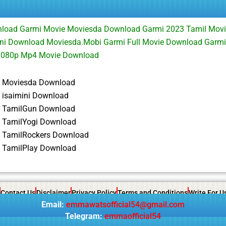
load Garmi Movie Moviesda Download Garmi 2023 Tamil Mov
ini Download Moviesda.Mobi Garmi Full Movie Download Garm
1080p Mp4 Movie Download
 Moviesda Download
 isaimini Download
 TamilGun Download
 TamilYogi Download
 TamilRockers Download
 TamilPlay Download
Contact Us
Disclaimer
Privacy Policy
Terms and Conditions
Write For U
Email:
emmawatsofficial54@gmail.com
Telegram:
emmaofficial54