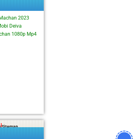
 Machan 2023
obi Deiva
achan 1080p Mp4
s
Sitemap