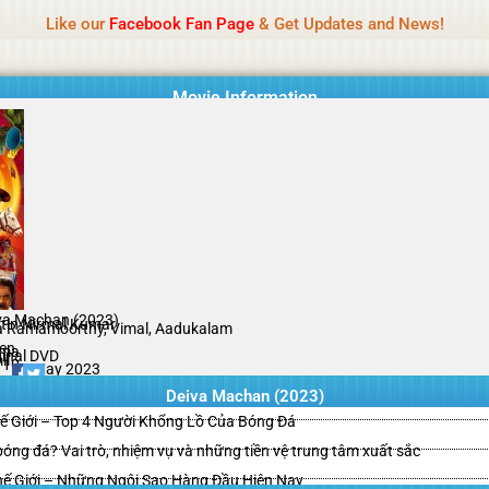
Name Of Quality
Tamilprint 2026
Like our
Facebook Fan Page
& Get Updates and News!
while content monitoring is not done daily. The owner does not promote
Movie Information
va Machan (2023)
tin Nirmal Kumar
a Ramamoorthy, Vimal, Aadukalam
en
ama
ginal DVD
il
/10
26 May 2023
Deiva Machan (2023)
ế Giới – Top 4 Người Khổng Lồ Của Bóng Đá
g bóng đá? Vai trò, nhiệm vụ và những tiền vệ trung tâm xuất sắc
hế Giới – Những Ngôi Sao Hàng Đầu Hiện Nay