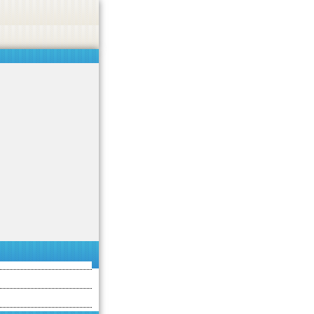
 or endorse casino, gambling, betting, or CBD.
Got it!