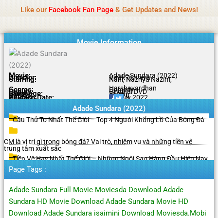
Name Of Quality
Tamilprint 2026
Skip
Like our
Facebook Fan Page
& Get Updates and News!
Policy:
Contributors are provided with paid
to
authorship, while content monitoring is not done
Got it!
content
daily. The owner does not promote or endorse
casino, gambling, betting, or CBD.
Movie Information
Movie:
Adade Sundara (2022)
Director:
Vivek Athreya
Starring:
Nani, Nazriya Nazim,
Harshavardhan
Genres:
Comedy
Quality:
Original DVD
Language:
Tamil
Rating:
8.5/10
Release Date:
10 July 2022
Share To:
Adade Sundara (2022)
Cầu Thủ To Nhất Thế Giới – Top 4 Người Khổng Lồ Của Bóng Đá
CM là vị trí gì trong bóng đá? Vai trò, nhiệm vụ và những tiền vệ
trung tâm xuất sắc
Tiền Vệ Hay Nhất Thế Giới – Những Ngôi Sao Hàng Đầu Hiện Nay
Page Tags :
Adade Sundara Full Movie Moviesda Download Adade
Sundara HD Movie Download Adade Sundara Movie HD
Download Adade Sundara isaimini Download Moviesda.Mobi