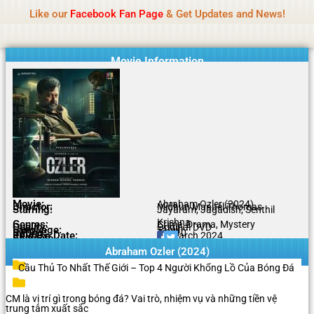
Name Of Quality
Tamilprint 2026
Skip
Like our
Facebook Fan Page
& Get Updates and News!
Policy:
Contributors are provided with paid
to
authorship, while content monitoring is not done
Got it!
content
daily. The owner does not promote or endorse
casino, gambling, betting, or CBD.
Movie Information
Movie:
Abraham Ozler (2024)
Director:
Midhun Manuel Thomas
Starring:
Jayaram, Jagadish, Senthil
Krishna
Genres:
Crime, Drama, Mystery
Quality:
Original DVD
Language:
Tamil
Rating:
7.0/10
Release Date:
20 March 2024
Share To:
Abraham Ozler (2024)
Cầu Thủ To Nhất Thế Giới – Top 4 Người Khổng Lồ Của Bóng Đá
CM là vị trí gì trong bóng đá? Vai trò, nhiệm vụ và những tiền vệ
trung tâm xuất sắc